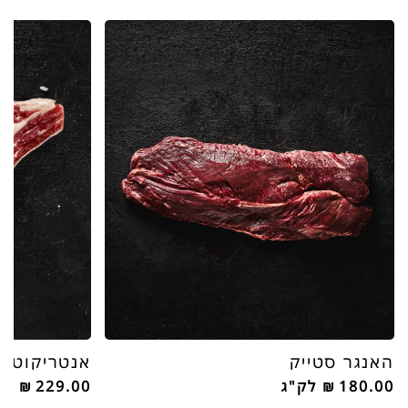
האנגר סטייק
אנטריקוט ע
180.00
₪
לק"ג
229.00
₪
לק