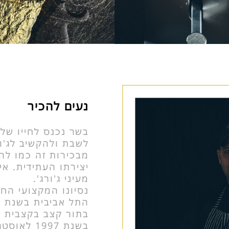
נעים להכיר
בשר נכנס לחייו של ג'
לשבת ולהקשיב לג'ו
מבכירות זה כמו לה
יצירתו העתידית. א
מעיני ג'ורג'.
נסיונו המקצועי החל
בתור קצב בקצבית ח
בשנת 1997