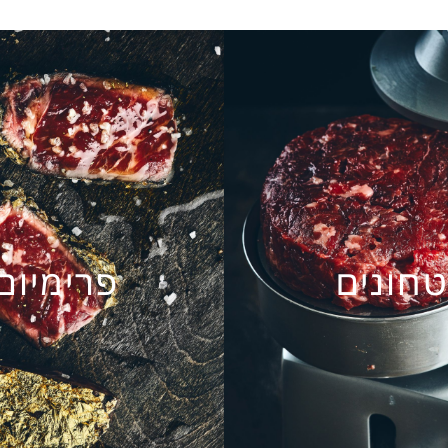
חונים
פרימיום