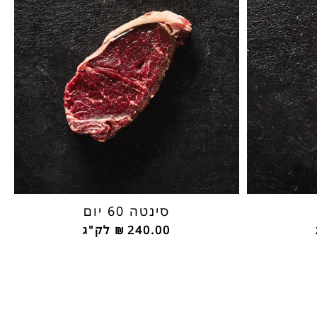
סינטה 60 יום
240.00
₪
לק"ג