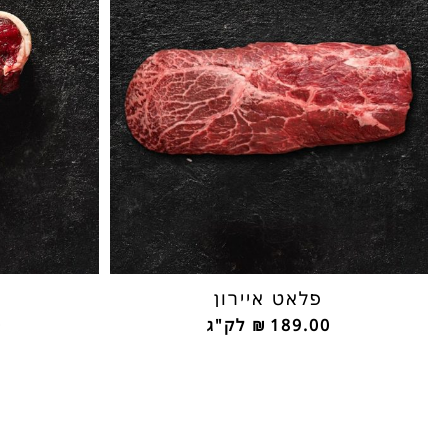
פלאט איירון
ס
189.00
₪
לק"ג
0