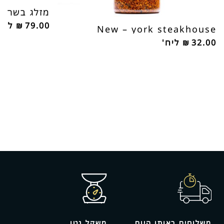
מזלג בשר וו
79.00
₪
ליח
New – york steakhouse
32.00
₪
ליח'
משלוחים באותו היום
משקל נטו