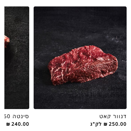
דנוור קאט
סינטה 60 יום
250.00
₪
לק"ג
240.00
₪
לק