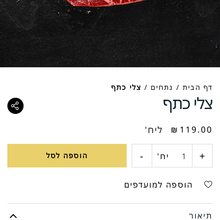
דף הבית
/
נתחים
/
צלי כתף
צלי כתף
119.00
₪
ליח'
-
+
כמות
יח'
הוספה לסל
של
הוספה למועדפים
צלי
תיאור