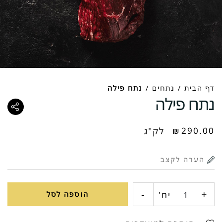
דף הבית
/
נתחים
/
נתח פילה
נתח פילה
290.00
₪
לק"ג
-
+
כמות
יח'
הוספה לסל
של