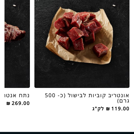
אונטריב קוביות לבישול (כ- 500
נתח אנטריקוט (30 יו
גרם)
269.00
₪
לק
119.00
₪
לק"ג