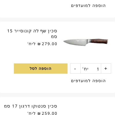
של
הוספה למועדפים
סט
סכין
סכין שף לה קונוסייר 15
ומזלג
סמ
לחיתוך
279.00
₪
ליח'
והגשת
בשר
-
+
כמות
יח'
הוספה לסל
ידית
של
הוספה למועדפים
שחורה
סכין
שף
סכין סנטוקו דרגון 17 סמ
לה
259.00
₪
ליח'