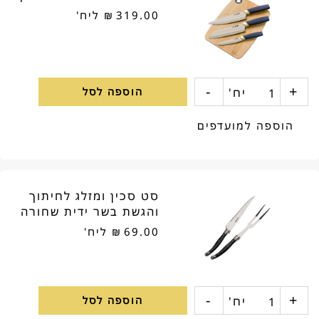
319.00
₪
ליח'
ולוח
חיתוך
-
+
כמות
יח'
הוספה לסל
של
הוספה למועדפים
סט
3
סט סכין ומזלג לחיתוך
סכינים
והגשת בשר ידית שחורה
ולוח
69.00
₪
ליח'
חיתוך
-
+
כמות
יח'
הוספה לסל