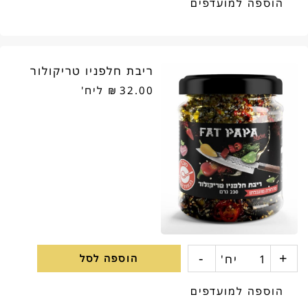
הוספה למועדפים
מזלג
בשר
ריבת חלפניו טריקולור
וולפגאנג
32.00
₪
ליח'
לוגר
-
+
כמות
יח'
הוספה לסל
של
הוספה למועדפים