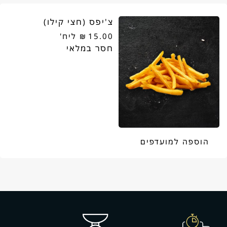
(5
צ'יפס (חצי קילו)
יח'
15.00
₪
ליח'
בחבילה)
הוספה למועדפים