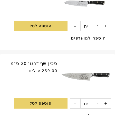
קונוסייר
15
סמ
-
+
כמות
יח'
הוספה לסל
של
הוספה למועדפים
סכין
סנטוקו
סכין שף דרגון 20 ס"מ
דרגון
259.00
₪
ליח'
17
סמ
-
+
כמות
יח'
הוספה לסל
של