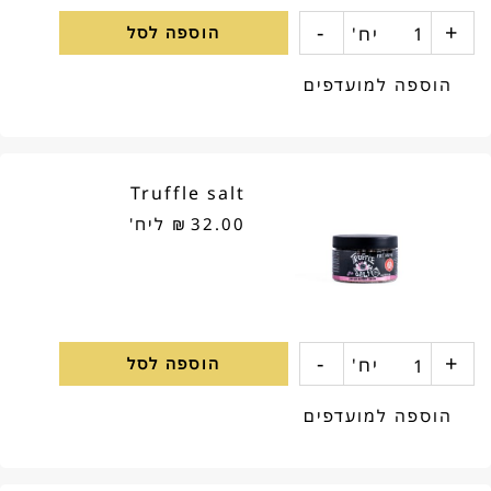
-
+
כמות
יח'
הוספה לסל
של
הוספה למועדפים
Purple
rain
Truffle salt
salt
32.00
₪
ליח'
-
+
כמות
יח'
הוספה לסל
של
הוספה למועדפים
Truffle
salt