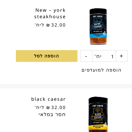
ribs
New – york
steakhouse
32.00
₪
ליח'
-
+
כמות
יח'
הוספה לסל
של
הוספה למועדפים
New
-
black caesar
york
32.00
₪
ליח'
steakhouse