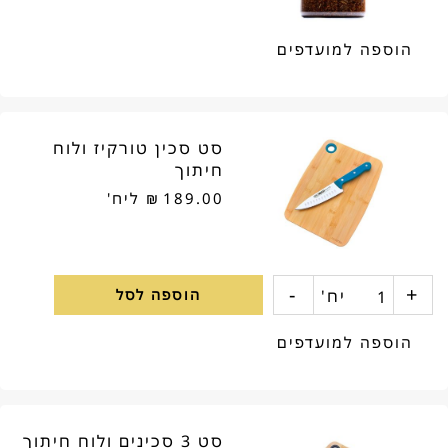
הוספה למועדפים
סט סכין טורקיז ולוח
חיתוך
189.00
₪
ליח'
-
+
כמות
יח'
הוספה לסל
של
הוספה למועדפים
סט
סכין
סט 3 סכינים ולוח חיתוך
טורקיז