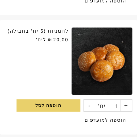
הוספה למועדפים
סכין
שף
לחמניות (5 יח' בחבילה)
דרגון
20.00
₪
ליח'
20
ס"מ
-
+
כמות
יח'
הוספה לסל
של
הוספה למועדפים
לחמניות